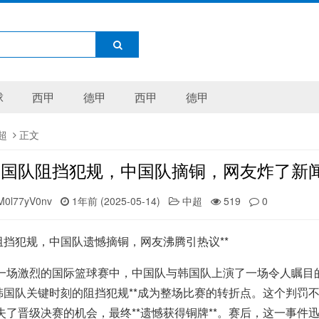
球
西甲
德甲
西甲
德甲
超
正文
国队阻挡犯规，中国队摘铜，网友炸了新闻
M0l77yV0nv
1年前 (2025-05-14)
中超
519
0
队阻挡犯规，中国队遗憾摘铜，网友沸腾引热议**
一场激烈的国际篮球赛中，中国队与韩国队上演了一场令人瞩目
*韩国队关键时刻的阻挡犯规**成为整场比赛的转折点。这个判
失了晋级决赛的机会，最终**遗憾获得铜牌**。赛后，这一事