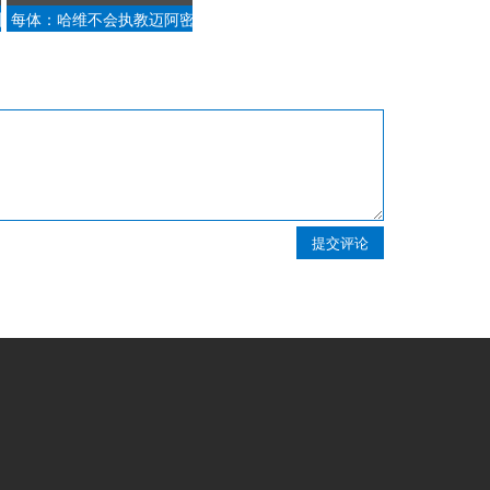
州
每体：哈维不会执教迈阿密
国际 与阿尔巴关系不佳.
提交评论