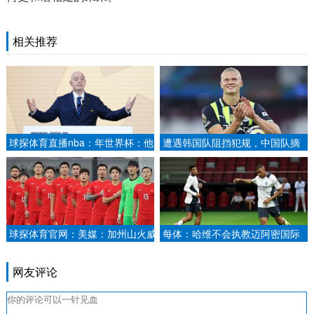
相关推荐
球探体育直播nba：年世界杯：他
遭遇韩国队阻挡犯规，中国队摘
是谁？一个替补前锋如何书写意大
铜，网友炸了新闻晨报.
利之夏.
球探体育官网：美媒：加州山火威
每体：哈维不会执教迈阿密国际
胁2028洛杉矶奥运场馆环球时报.
与阿尔巴关系不佳.
网友评论