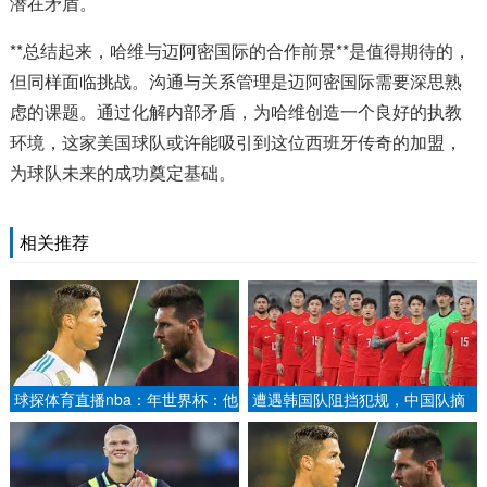
潜在矛盾。
**总结起来，哈维与迈阿密国际的合作前景**是值得期待的，
但同样面临挑战。沟通与关系管理是迈阿密国际需要深思熟
虑的课题。通过化解内部矛盾，为哈维创造一个良好的执教
环境，这家美国球队或许能吸引到这位西班牙传奇的加盟，
为球队未来的成功奠定基础。
相关推荐
球探体育直播nba：年世界杯：他
遭遇韩国队阻挡犯规，中国队摘
是谁？一个替补前锋如何书写意大
铜，网友炸了新闻晨报.
利之夏.