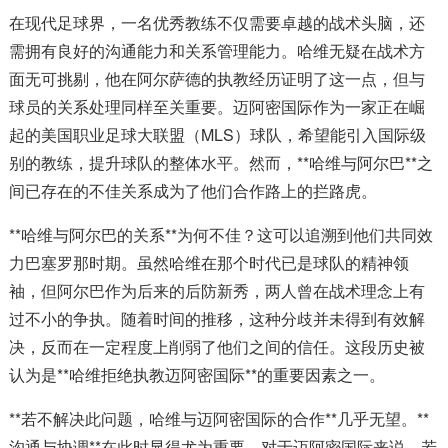
在现代足球界，一名优秀教练不仅需要卓越的战术头脑，还
需拥有良好的沟通能力和关系管理能力。哈维无疑在战术方
面无可挑剔，他在阿尔萨德的执教经历证明了这一点，但与
球员的关系处理同样至关重要。迈阿密国际作为一家正在崛
起的美国职业足球大联盟（MLS）球队，希望能引入国际级
别的教练，提升球队的整体水平。然而，**哈维与阿尔巴**之
间已存在的不佳关系成为了他们合作路上的拦路虎。
**哈维与阿尔巴的关系**为何不佳？这可以追溯到他们共同效
力巴塞罗那时期。虽然哈维在那个时代已是球队的精神领
袖，但阿尔巴作为后来的后防新秀，两人曾在战术理念上有
过不小的争执。随着时间的推移，这种分歧并未得到有效解
决，反而在一定程度上削弱了他们之间的信任。这段历史被
认为是**哈维拒绝执教迈阿密国际**的重要因素之一。
**若不解决此问题，哈维与迈阿密国际的合作**几乎无望。**
沟通与协调**在此时显得尤为重要。对于迈阿密国际来说，若