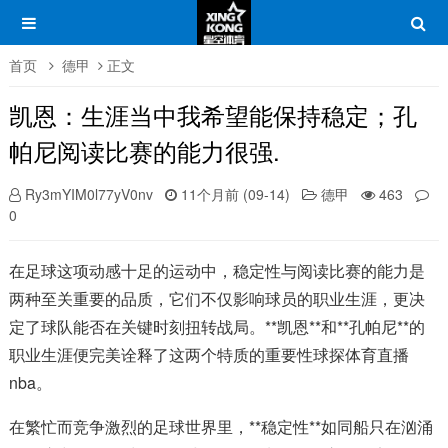
首页
德甲
正文
凯恩：生涯当中我希望能保持稳定；孔
帕尼阅读比赛的能力很强.
Ry3mYIM0l77yV0nv
11个月前 (09-14)
德甲
463
0
在足球这项动感十足的运动中，稳定性与阅读比赛的能力是
两种至关重要的品质，它们不仅影响球员的职业生涯，更决
定了球队能否在关键时刻扭转战局。**凯恩**和**孔帕尼**的
职业生涯便完美诠释了这两个特质的重要性球探体育直播
nba。
在繁忙而竞争激烈的足球世界里，**稳定性**如同船只在汹涌