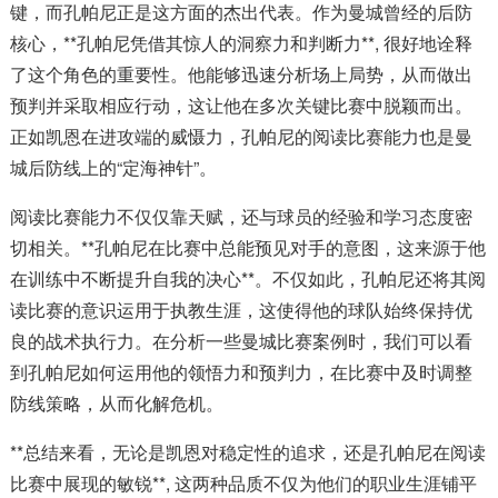
键，而孔帕尼正是这方面的杰出代表。作为曼城曾经的后防
核心，**孔帕尼凭借其惊人的洞察力和判断力**, 很好地诠释
了这个角色的重要性。他能够迅速分析场上局势，从而做出
预判并采取相应行动，这让他在多次关键比赛中脱颖而出。
正如凯恩在进攻端的威慑力，孔帕尼的阅读比赛能力也是曼
城后防线上的“定海神针”。
阅读比赛能力不仅仅靠天赋，还与球员的经验和学习态度密
切相关。**孔帕尼在比赛中总能预见对手的意图，这来源于他
在训练中不断提升自我的决心**。不仅如此，孔帕尼还将其阅
读比赛的意识运用于执教生涯，这使得他的球队始终保持优
良的战术执行力。在分析一些曼城比赛案例时，我们可以看
到孔帕尼如何运用他的领悟力和预判力，在比赛中及时调整
防线策略，从而化解危机。
**总结来看，无论是凯恩对稳定性的追求，还是孔帕尼在阅读
比赛中展现的敏锐**, 这两种品质不仅为他们的职业生涯铺平