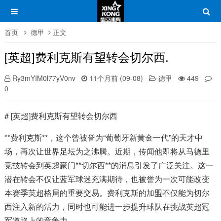
首页
德甲
正文
[英超]费利克斯有望转会切尔西.
Ry3mYIM0l77yV0nv
11个月前 (09-08)
德甲
449
0
# [英超]费利克斯有望转会切尔西
**费利克斯**，这个曾被誉为“葡萄牙新黄金一代”的天才中
场，再次让世界足坛为之沸腾。近期，传闻他即将从马德里
竞技转会到英超豪门**切尔西**的消息引发了广泛关注。这一
潜在转会不仅让蓝军球迷充满期待，也被誉为一次可能改变
本赛季英超格局的重要交易。费利克斯的加盟不仅能为切尔
西注入新的活力，同时也可能进一步提升球队在挑战英超冠
军道路上的竞争力。