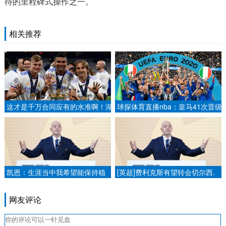
待的里程碑式操作之一。
相关推荐
这才是千万合同应有的水准啊！湖
球探体育直播nba：皇马41次晋级
人后场大将这是真的开窍了吗？.
国王杯决赛，追平巴萨并列历史第
一.
凯恩：生涯当中我希望能保持稳
[英超]费利克斯有望转会切尔西.
定；孔帕尼阅读比赛的能力很强.
网友评论