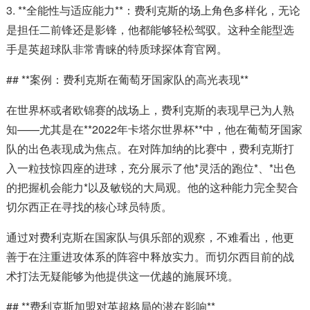
3. **全能性与适应能力**：费利克斯的场上角色多样化，无论
是担任二前锋还是影锋，他都能够轻松驾驭。这种全能型选
手是英超球队非常青睐的特质球探体育官网。
## **案例：费利克斯在葡萄牙国家队的高光表现**
在世界杯或者欧锦赛的战场上，费利克斯的表现早已为人熟
知——尤其是在**2022年卡塔尔世界杯**中，他在葡萄牙国家
队的出色表现成为焦点。在对阵加纳的比赛中，费利克斯打
入一粒技惊四座的进球，充分展示了他*灵活的跑位*、*出色
的把握机会能力*以及敏锐的大局观。他的这种能力完全契合
切尔西正在寻找的核心球员特质。
通过对费利克斯在国家队与俱乐部的观察，不难看出，他更
善于在注重进攻体系的阵容中释放实力。而切尔西目前的战
术打法无疑能够为他提供这一优越的施展环境。
## **费利克斯加盟对英超格局的潜在影响**