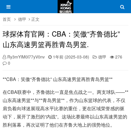
首页
德甲
正文
球探体育官网：CBA：笑傲“齐鲁德比”
山东高速男篮再胜青岛男篮.
Ry3mYIM0l77yV0nv
1年前 (2025-03-08)
德甲
276
0
**CBA：笑傲“齐鲁德比” 山东高速男篮再胜青岛男篮**
在CBA联赛中，齐鲁德比一直是焦点战之一。两支球队——**
山东高速男篮**与**青岛男篮**，作为山东篮球的代表，不仅
肩负着向球迷展现高水平比赛的重任，更在区域荣誉感的驱
动下，展开了激烈的“内战”。这场比赛最终以山东高速男篮的
胜利落幕，再次证明了他们在齐鲁大地上的强势地位。