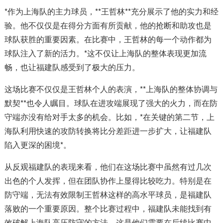
*作为上海队的主力球员，**王哲林**充分展示了他的实力和经
验。他不仅仅是在得分方面有所贡献，他的抢断和助攻也是
球队获胜的重要因素。在比赛中，王哲林的每一个动作都为
球队注入了新的活力。*这不仅让上海队的整体表现更加流
畅，也让福建队感受到了极大的压力。
这场比赛不仅仅是王哲林个人的表演，**上海队的整体协调与
默契**也令人瞩目。球队在进攻端展现了强大的火力，而在防
守端亦没有给对手太多的机会。比如，*在关键的第二节，上
海队利用快速的攻防转换将比分差距进一步扩大，让福建队
陷入更深的困境*。
从反观福建队的表现来看，他们在这场比赛中虽然有过几次
出色的个人发挥，但在团队协作上显得比较吃力。特别是在
防守端，无法有效限制王哲林这样的高水平球员，是福建队
落败的一个重要原因。整个比赛过程中，福建队未能找到有
效破解上海队高压防守的方法，这是他们需要在后续比赛中