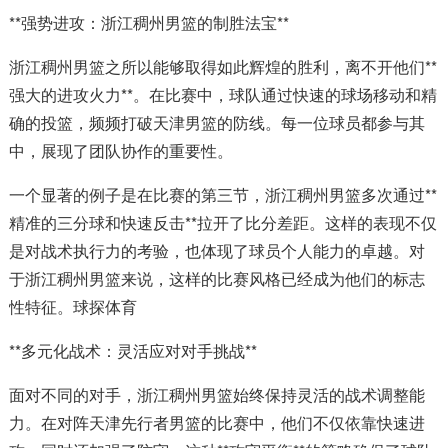
**强势进攻：浙江稠州男篮的制胜法宝**
浙江稠州男篮之所以能够取得如此辉煌的胜利，离不开他们**
强大的进攻火力**。在比赛中，球队通过快速的球场移动和精
确的投篮，频频打破天津男篮的防线。每一位球员都参与其
中，展现了团队协作的重要性。
一个显著的例子是在比赛的第三节，浙江稠州男篮多次通过**
精准的三分球和快速反击**拉开了比分差距。这样的表现不仅
是对战术执行力的考验，也体现了球员个人能力的卓越。对
于浙江稠州男篮来说，这样的比赛风格已经成为他们的标志
性特征。球探体育
**多元化战术：灵活应对对手挑战**
面对不同的对手，浙江稠州男篮始终保持灵活的战术调整能
力。在对阵天津先行者男篮的比赛中，他们不仅依靠快速进