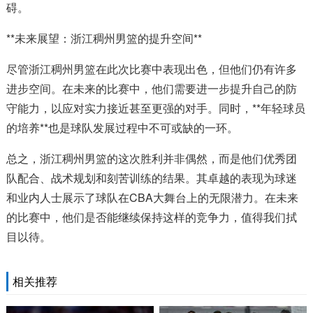
碍。
**未来展望：浙江稠州男篮的提升空间**
尽管浙江稠州男篮在此次比赛中表现出色，但他们仍有许多
进步空间。在未来的比赛中，他们需要进一步提升自己的防
守能力，以应对实力接近甚至更强的对手。同时，**年轻球员
的培养**也是球队发展过程中不可或缺的一环。
总之，浙江稠州男篮的这次胜利并非偶然，而是他们优秀团
队配合、战术规划和刻苦训练的结果。其卓越的表现为球迷
和业内人士展示了球队在CBA大舞台上的无限潜力。在未来
的比赛中，他们是否能继续保持这样的竞争力，值得我们拭
目以待。
相关推荐